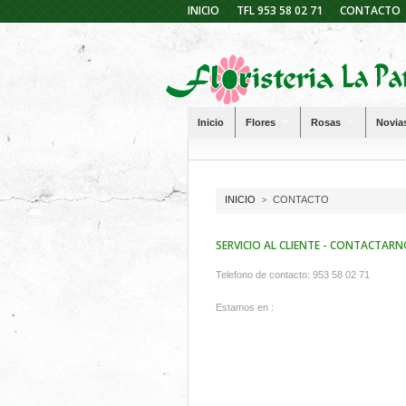
INICIO
TFL 953 58 02 71
CONTACTO
Inicio
Flores
Rosas
Novia
INICIO
CONTACTO
>
SERVICIO AL CLIENTE - CONTACTAR
Telefono de contacto: 953 58 02 71
Estamos en :