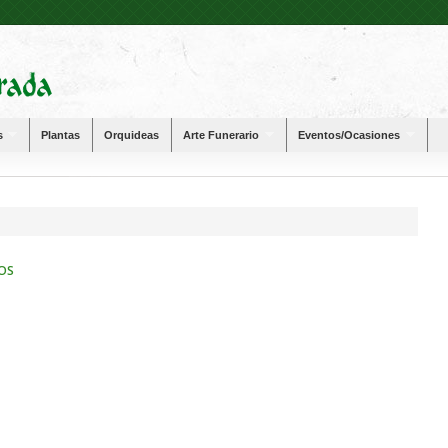
s
Plantas
Orquideas
Arte Funerario
Eventos/Ocasiones
NOS